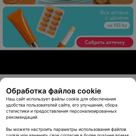
Обработка файлов cookie
О проекте
Новости проекта
Размещение рекламы
Наш сайт использует файлы cookie для обеспечения
Вакансии
Публичный договор
Способы оплаты
удобства пользователей сайта, его улучшения, сбора
статистики и предоставления персонализированных
Публичный договор по использованию сервиса
рекомендаций.
«Афиша»
Пользовательское соглашение
Вы можете настроить параметры использования файлов
cookie или изменить свое согласие в более позднее время.
Написать в поддержку