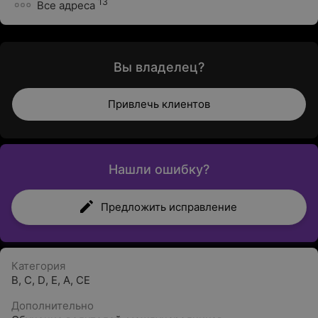
13
Все адреса
Вы владелец?
Привлечь клиентов
Нашли ошибку?
Предложить исправление
Категория
B
,
C
,
D
,
E
,
А
,
СE
Дополнительно